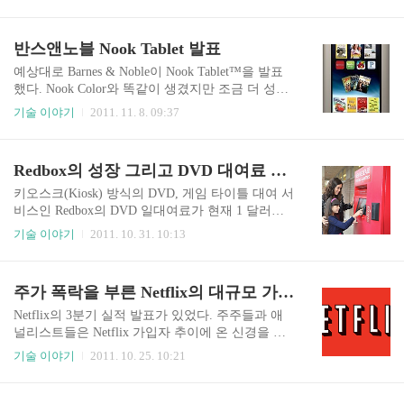
원가는 84.25 달러로 분석되었다고 밝혔다. iSuppli
는데, 이와 별도로 Netflix같은 온라인 비디오 스트
의 보고서에 따르면 Kindle의 제조원가는 부품값이
리밍 서비스를 제공하겠다는 것이다. 현재 F..
78.59 달러이며, 여기에 제조비용 5.66 달러를 합하
반스앤노블 Nook Tablet 발표
여 총 84.25 달러에 생산된다고 분석했다. 부품값의
가장 큰 부분을 차지하는 e-Ink 디스플레이 가격만
예상대로 Barnes & Noble이 Nook Tablet™을 발표
30.50 달러에 이른다. 여기에는 Amazon의 기술력,
했다. Nook Color와 똑같이 생겼지만 조금 더 성능
즉 개발비용이 금액으로 환산되어 포함되어 있지
이 좋으며 Hulu Plus와 Netflix를 지원하는 상위 버
기술 이야기
2011. 11. 8. 09:37
않다. 디자인, 소프트웨어, 서비스 연결 등의 요소
전인 Nook Tablet을 11월 7일 월요일 발표했다. 높
가 금액으로 포함되지 않은 금액이다. 따라서 79 달
이(H) 20.6cm, 폭(W) 12.7cm, 두께(D) 1.2cm로 Noo
러 Kindle은 분명하게 금액적으로는 손해를 ..
k Color와 동일한 크기를 가지고 있다. 하지만 무게
Redbox의 성장 그리고 DVD 대여료 인상
는 400g으로 448g의 Nook Color에 비해 48g이나 가
볍다. 디스플레이 역시 두 제품 모두 동일한 7인치
키오스크(Kiosk) 방식의 DVD, 게임 타이틀 대여 서
VividView™ 컬러 터치스크린의 IPS 패널을 채용하
비스인 Redbox의 DVD 일대여료가 현재 1 달러에
여 같다. 1024x600의 해상도를 지원하며, 외형과 디
서 20% 오른 1.2 달러로 바뀐다. 요금 인상은 10월
기술 이야기
2011. 10. 31. 10:13
스플레이 모두 동일하다. 하지만 눈에 보이지 않는
31일 월요일부터 즉시 적용된다. Redbox는 2002년
부품들은 성능의 차이가 존재한다. Nook Tabl..
시작한 무인 DVD 대여 서비스로 현재 Coinstar가 1
00% 지분을 가지고 있다. Redbox 키오스크는 미국
주가 폭락을 부른 Netflix의 대규모 가입자 이탈
내 약 27,800 곳에 설치되어 있으며, DVD 비즈니스
의 최고봉인 Netflix를 바짝 추격하고 있는 업체다.
Netflix의 3분기 실적 발표가 있었다. 주주들과 애
2009/06/22 - 넷플릭스를 위협하는 1달러 대여료의
널리스트들은 Netflix 가입자 추이에 온 신경을 집
레드박스 급성장 지난 9월에 끝난 3분기 실적은 아
중시켰다. 7월부터 9월까지의 3분기 동안 80만 가
기술 이야기
2011. 10. 25. 10:21
주 좋았다. 순이익이 3,710만 달러, 주당 1.18 달러
입자가 줄었다. 예상보다 큰 숫자였다. 주가는 요동
를 기록했다. 전년동기에는 1,950만 달러, 주당 60
쳤다. 실적 발표 후 장외에서 27% 가까이 떨어졌는
센트의 순이익을 기록했다...
데, 무려 32 달러 가까이 떨어졌다. (EDT 오후 7시