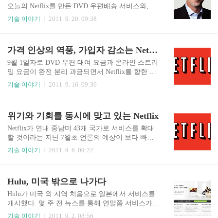
서비스다. 이는 최근 논란을 낳고 있는 Netflix의 스
오늘의 Netflix를 만든 DVD 우편배송 서비스와, 현
트리밍 요금 별도 과금과 비교하면 상당히 저렴한
재 Netflix의 주력인 온라인 스트리밍 사업을 분리
기술 이야기
2011. 9. 20. 09:38
편이다. Netflix는 9월 1일부로 DVD 우편배송 최저
할 것이라고 한다. 기존의 DVD 우편배송 서비스는
요금인 7.99 달러와 스트리밍 서비스 요금 7.99 달
Qwikster(퀵스터)라는 새로운 이름으로 제공될 예
러로 두 서비스를 모두 이용할..
정이며, 온라인 스트리밍 서비스는 그대로 Netflix
가격 인상의 역풍, 가입자 감소는 Netflix의 고민
라는 사명을 그대로 이용한다. 이처럼 Netflix가 회
사를 분할하는 배경에는 역시나 최근의 스트리밍
9월 1일자로 DVD 우편 대여 요금과 온라인 스트리
요금 과금 파동이 가장 큰 것 같다. 9월 1일부터 미
밍 요금이 완전 분리 과금되면서 Netflix를 향한 소
국 고객들을 상대로 스트리밍 서비스 과금을 시작
비자들의 반발이 더욱 거세졌다. 60%의 요금 인상
기술 이야기
2011. 9. 16. 09:36
하면서 요금이 최대 60% 가량 인상되었기 때문이
은 가입자 이탈로 이어졌다. Netflix 가입자가 2007
다. 2011/09/16 - 가격 인상의 역풍, 가입자 감소는
년 이후 처음으로 분기 감소세를 나타낼 전망이다.
Netflix의 고민 고객들의 저항은 생각보다 심각했
지난 6월에 비해 이번 9월 전체 가입자수는 약 60만
위기와 기회를 동시에 맞고 있는 Netflix
다. 지난 6월 ..
정도가 감소할 것으로 보여 가격인상의 여파가 가
입자수 감소로 이어지는 것 같다. 2011/07/13 - Netfl
Netflix가 연내 중남미 43개 국가로 서비스를 확대
ix, 미국에서 온라인 스트리밍 서비스 유료화 전격
할 것이라는 지난 7월초 언론의 예상이 보다 빠르
발표 지난 7월 Netflix는 미국에서 이제까지 무료로
게 실현되는 것 같다. 현지시각으로 9월 5일 월요일
기술 이야기
2011. 9. 6. 09:22
제공하던 온라인 스트리밍 서비스를 유료화한다고
Netflix가 브라질에서 스트리밍 서비스를 시작했다.
발표했다. 최저 9.99 달러만 내면 DVD 한 편과 온
2011/07/06 - Netflix의 비디오 스트리밍, 이젠 라틴
라인 스트리밍 서비스를 제공받을 수 있었지만, 이
아메리카로 간다 월요일 브라질에 이어 수요일엔
Hulu, 미국 밖으로 나가다
젠 각각 7.99 ..
아르헨티나, 파라과이, 우루과이로 서비스를 확대
하고, 볼리비아, 칠레, 콜럼비아, 에콰도르, 페루,
Hulu가 미국 외 지역 처음으로 일본에서 서비스를
베네수엘라, 멕시코, 중앙 아메리카과 캐러비안해
개시했다. 몇 주 전 뉴스를 통해 연말쯤 서비스가
내의 국가들은 금주내로 서비스를 시작한다. 미국
시작될 것으로 예상되었지만 이보다 훨씬 빠르게 9
기술 이야기
2011. 9. 2. 08:56