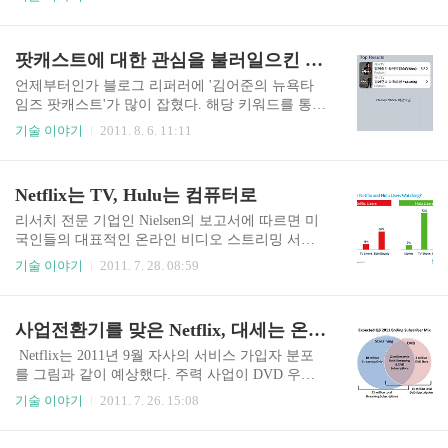
과 캐나다에 이어 남북 아메리카 대륙 전체에 스트
월 1일 전격적으로 서비스가 공개되었다. Hulu Japa
리밍 서비스를 제공하게 되는 것이다. Netflix는 작
n : http://hulu.jp 서비스 요금은 월 1,480 엔(세금포
년 가을부터 인접국인 캐나다에 스트리밍 전용 서
함)으로 한화 약 2만원, 미화 약 19 달러선이다. 미
팟캐스트에 대한 관심을 불러일으킨 김어준의 뉴욕타임스
비스를 시작했다. 캐나다는 지리, 문화적..
국의 10 달러 요금에 비하면 두 배 수준이다. 하지
만 일본에서는 미국과 달리 광고가 포함되지 않고
언제부터인가 블로그 리퍼러에 '김어준의 뉴욕타
콘텐츠만 제공된다. 또한 CBS 콘텐츠는 미국에서
임즈 팟캐스트'가 많이 잡혔다. 해당 키워드를 통해
제공되지 않지만 일본에서는 제공된다. Lost, 위기
내 블로그로 접속을 많이 했다는 뜻인데, 엄밀하게
기술 이야기
2011. 8. 6. 11:11
의 주부들, Prison Break, X-File, 24, Heroes, Roswell
말하면 팟캐스트라는 단어를 통해 유입이 있었다.
등 우리에게도 인기가 높은 미국 드라마들 상당수
팟캐스트(Podcast)는 개인적으로 상당히 관심을 가
가 서비스로 제공되며, 이들 드라마는 대..
지고 있는 기술이다. 스마트폰이 보편화되기 전부
Netflix는 TV, Hulu는 컴퓨터로
터 디지털 콘텐츠 유통의 측면에서 가능성을 발견
한 기술이었다. 이 블로그의 자체검색을 통해 Podc
리서치 전문 기업인 Nielsen의 보고서에 따르면 미
ast라고 입력하면 많은 관련 글들을 만날 수 있다.
국인들의 대표적인 온라인 비디오 스트리밍 서비
이 블로그에는 초기부터 팟캐스트에 대한 글들이
스 Netflix와 Hulu의 콘텐츠 소비 행태가 확연하게
기술 이야기
2011. 7. 28. 08:59
많았는데, 2008년을 정점으로 내용이 줄어들었다.
다른 모습을 보이고 있다고 한다. 지난 3월 미국인
팟캐스트는 음성이나 비디오 콘텐츠를 모바일 기
12,000명을 대상으로 온라인 인터뷰한 자료를 보
기 등에 담아 즐기는 서비스와 기술적인 방법을 말
면, Netflix는 주로 TV를 통해 서비스를 이용하고
사업전환기를 맞은 Netflix, 대세는 온라인 스트리밍이다
하는데, RSS를 통해 콘텐츠를 배급한다. 2010/01/2
있으며, Hulu는 주로 컴퓨터를 통해 서비스를 이용
0 - 잊혀지..
하는 것으로 나타났다. 컴퓨터를 통해 서비스를 이
Netflix는 2011년 9월 자사의 서비스 가입자 분포
용하는 비율은 Hulu가 월등히 높았으며, 상대적으
를 그림과 같이 예상했다. 주력 사업이 DVD 우편
로 Netlfix는 컴퓨터보다는 TV 화면을 이용하는 것
배달에서 온라인 비디오 스트리밍으로 전환되었다
기술 이야기
2011. 7. 26. 15:08
이 일반적인 것으로 나타났다. Hulu는 89%의 사용
는 것을 의미하는 것이다. 현재 캐나다를 포함한 가
자가, Netflix는 42%의 사용자가 컴퓨터를 이용하
입자는 2,556만 명이며, 미국내 가입자가 2,459만