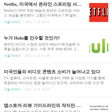
여 서비스를 즐기는 것으로 나타났다. 컴퓨터를 T
명으로 전년동기의 1,500만 명에 비해 무려 70%(전
Netflix, 미국에서 온라인 스트리밍 서비스 유료화 전격 발표
V에 연결하여 이용하는 경우도 ..
체)와 64%(국내)나 증가했다. 지난 1분기에 330만
가입자, 지난 2분기에는 180만 가입자를 확보했다.
Netflix가 DVD 우편 배달과 온라인 스트리밍 서비
Netflix가 2분기 실적을 발표했다. 매출 7억 8,900만
스 과금을 분리한다. 그동안 미국에서 7.99 달러 이
달러로 전년대비 52% 늘었고, 순이익은 6,800만 달
상의 DVD 우편 배달 요금제에 가입되어 있으면 온
기술 이야기
2011. 7. 13. 09:31
러로 전년대비 55% 늘었다. 주당 순이익은 1.26 달
라인 스트리밍인 Watch Instantly는 무료였으나 앞
러로 전년대비 58% 늘었다. 괜찮은 성적을 올렸다.
으로는 별도 과금된다. 바뀐 요금제는 새로운 가입
하지만 주가는 장마감 전까지 28.65 달러가 내린
자부터 적용되고, 기존 가입자는 9월 1일부로 바뀐
누가 Hulu를 인수할 것인가?
2..
요금제 적용을 받는다. 대신 작년말부터 제공되던
온라인 스트리밍 단독 요금제는 그대로 7.99 달러
온라인 비디오 시장의 강자인 Hulu가 매각설에 이
로 유지한다. 7.99 달러의 온라인 스트리밍 요금제
목을 집중시키고 있다. 기존 주주 외에 제3의 그룹
에 2달러를 추가하여 동시 1개의 DVD 우편 배달을
에서 Hulu 인수에 관심을 가지고 있으며, 기존 주주
기술 이야기
2011. 6. 23. 11:28
제공하던 옵션은 더이상 불가능하다. 온라인 스트
들이 매각에 대해 호의적이라는 소식이다. Wall Str
리밍과 DVD 우편 배달 방식 각각의 요금제를 적용
eet Jounal은 21일자 보도를 통해 Hulu가 매각 제안
하여 최소 16 달러(7.99 달러 + 7.99 달러)를 내야
을 받고 이사회에서 이를 검토 중이라는 사실을 제
미국인들의 비디오 콘텐츠 소비가 늘어나고 있다
한다. 동시 2개의 DVD 타이..
일 먼저 알렸다. 인수 희망 주체가 누구인지에 대해
서는 정확하게 밝혀지지 않았으나, LA Times는 Ya
TV, 컴퓨터, 스마트폰, 타블렛 컴퓨터, PMP 등 다양한 기기를 통해
hoo!라고 주장하기도 했다. CNBC는 현재 매각 협
제공되는 비디오는 점점 늘어나고 있으며, 소비자의 시청 시간 역시
상이 진행 중이며 2주 내로 매각 작업이 진행될 것
계속해서 늘어나고 있다. 시장 조사 업체인 Nielsen은 Cross Platform
기술 이야기
2011. 6. 16. 10:27
이라고 보도했다. Hulu는 미국 3대 방송사가 지분
Report를 통해 미국인들의 비디오 시청 시간에 대한 조사 자료를 공
으로 참여하고 있는 조인트벤처다. GE에서 인수한
개했다. TV와 인터넷, 모바일 비디오, Timeshift TV(DVR) 등 다양한
Comcast의 NBC Universal(32%), News Corps의 FO
방법을 통해 비디오 시청 시간이 늘어나고 있다고 밝혔다. TV 시청
앱스토어 리뷰 가이드라인의 작지만 큰 변화 한가지
X..
은 월 158시간 47분으로 전년 조사 때에 비해 0.2%인 22분이 늘었고,
인터넷을 통한 비디오 시청은 월 4시간 33분으로 전년에 비해 35%
지난 2월 Apple은 신문과 잡지 등의 iOS 기기 정기