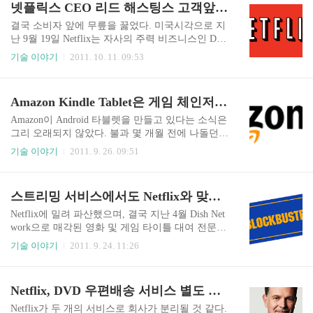
넷플릭스 CEO 리드 해스팅스 고객앞에 머리 숙이다
47분 현재) 현재 주가는 100 달러 아래인 86.43 달
러를 기록하고 있다. 2011년 7월 300 달러 직전까지
결국 소비자 앞에 무릎을 꿇었다. 미국시각으로 지
올랐던 주가가 3개월만에 100 달러 아래로 추락한
난 9월 19일 Netflix는 자사의 주력 비즈니스인 DV
것이다. 2010년 7월 29일 98 달러를 기록한 이후 15
D 우편배송 사업을 별도 분리하여 Qwikster라는 별
기술 이야기
2011. 10. 11. 09:53
개월만에 주가가 100 달러 미만으로 떨어진 것이
도 브랜드로 운영할 것이라고 밝혔었다. 2011/09/20
다. 실적은 좋았다. 매출 8억 2천 2백만 달러로 전
- Netflix, DVD 우편배송 서비스 별도 분리한다 그
년대비 49% 증가했으며, 월가의 예상치였던 8억 1
러나 이 결정은 채 한달도 지나지 않아서 번복되었
Amazon Kindle Tablet은 게임 체인저가 될 것인가?
천 2..
다. 사업 분리 발표 후 계속되는 고객들의 항의와
불만은 결국 분리 방침을 철회시키는 힘이 되었다.
Amazon이 Android 타블렛을 만들고 있다는 소식은
10월 10일 Netflix는 당초 DVD 우편배송 사업의 분
그리 오래되지 않았다. 불과 몇 개월 전에 나돌던
리 방침을 공식적으로 철회했다. Netflix 공식 블로
소문은 지금은 거의 기정 사실로 받아들이고 있다.
기술 이야기
2011. 9. 26. 09:51
그 : http://blog.netflix.com/2011/10/dvds-will-be-stayi
그리고 이번주 수요일(28일) 뉴욕에서 공개될 것으
ng-at-netflixcom.html 고객들의 불만은 명확했다. D
로 알려지고 있다. 지난 7월 중순 Wall Street Journal
V..
이 보도하면서 Amazon의 타블렛 개발이 기정 사실
스트리밍 서비스에서도 Netflix와 맞붙는 Blockbuster
화되었다. WSJ에 따르면 Amazon 타블렛은 두가지
모델이 공개될 것이며, 구체적으로 Hollywood와 C
Netflix에 밀려 파산했으며, 결국 지난 4월 Dish Net
oyote라는 개발 코드네임을 가지고 있다고 전했다.
work으로 매각된 영화 및 게임 타이틀 대여 전문
고급형과 보급형 제품으로 구분되어 공개될 것이
체인 Blockbuster가 10월 1일부터 모회사 Dish Netw
기술 이야기
2011. 9. 24. 11:26
며, 기존의 타블렛과 달리 콘텐츠에 촛점을 맞춘 제
ork 가입자들을 대상으로 비디오 스트리밍 서비스
품이 될 것이라고 내다봤다. 기기의 성능과 모바일
를 제공한다. Blockbuster Movie Pass라고 명명된 온
애플리케이션의 질과 양을 따지는 것이 아니라 콘
라인 스트리밍 서비스는 기존 DVD 우편배송과 매
Netflix, DVD 우편배송 서비스 별도 분리한다
텐츠에 집중했다는 것이다..
장에서의 대여비 포함하여 월 10 달러를 내면 서비
스가 가능하다. 단, Dish Network 가입자에 한정된
Netflix가 두 개의 서비스로 회사가 분리될 것 같다.