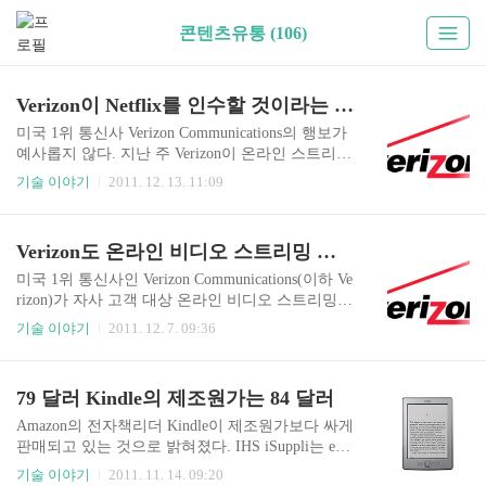
콘텐츠유통 (106)
Verizon이 Netflix를 인수할 것이라는 소문
미국 1위 통신사 Verizon Communications의 행보가
예사롭지 않다. 지난 주 Verizon이 온라인 스트리밍
서비스를 준비하고 있다는 보도와 미디어 통신 컨
기술 이야기
2011. 12. 13. 11:09
퍼런스에 나와 Hulu 인수에 관심을 가지고 있다는
CEO의 발언 등이 그것이다. 2011/12/07 - Verizon도
온라인 비디오 스트리밍 서비스 진출 그런데 여기
Verizon도 온라인 비디오 스트리밍 서비스 진출
에 한술 더 떠서 아예 Verizon이 Netflix를 인수할 것
이라는 소문이 돌고 있다. DealReporter라는 금융관
미국 1위 통신사인 Verizon Communications(이하 Ve
련 서비스 사이트에 따르면 Verizon과 Netflix가 인
rizon)가 자사 고객 대상 온라인 비디오 스트리밍
수협상을 위해 만나고 있다고 주장했다. 지난 주 R
서비스를 제공할 것이라고 Reuter가 단독 보도했
기술 이야기
2011. 12. 7. 09:36
euter는 Verizon이 온라인 스트리밍 서비스 준비하
다. 관계자에 따르면 영화, 드라마, 쇼 프로그램 등
고 있다고 단독 보도했었다. 이를 위해 일부 콘텐츠
을 웹기반으로 제공할 것이라고 한다. Verizon은 미
도 확보했으며, 빠르면 내년 ..
국 가정 8,500만 가구에 전화와 인터넷 등을 공급하
79 달러 Kindle의 제조원가는 84 달러
고 있는 1위 통신 사업자다. 영국 Vodafone과의 합
작사인 자회사 Verizon Wireless는 가입자 기준으로
Amazon의 전자책리더 Kindle이 제조원가보다 싸게
미국 내에서 가장 많은 고객을 가지고 있는 이동통
판매되고 있는 것으로 밝혀졌다. IHS iSuppli는 e-In
신사이기도 하다. Verizon은 이미 QPS 서비스의 일
k 버전의 Kindle이 79 달러에 판매되고 있지만 제조
기술 이야기
2011. 11. 14. 09:20
환으로 FiOS라는 브로드밴드 TV 패키지 상품이 있