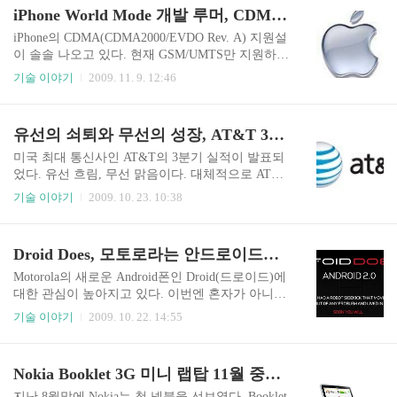
것이 AT&T iPhone 요금제의 특징이다. 그러나 이
록 하겠다는 전략이 숨어 있다. Verizon은 AT&T에 비해 5배나 넓은
iPhone World Mode 개발 루머, CDMA 지원 가능성
번 Ralph de la Vega의 발언은..
커버리지를 가지고 있다고 끝을 내고 있다. AT&T는 이에 대해 지난
4일 애틀란타 연방법원에 비교광고 금지 가처분 신청을 냈다. 그리
iPhone의 CDMA(CDMA2000/EVDO Rev. A) 지원설
고 법원은 18일 신청을 기각했다. 결국 Verizon의 손을 들어준 것이
이 솔솔 나오고 있다. 현재 GSM/UMTS만 지원하는
다. 법원은 광고 자체에 사기성이나 잘못된 정보를 전달한..
iPhone이 CDMA를 지원하는 새로운 버전이 개발될
기술 이야기
2009. 11. 9. 12:46
것이라는 루머다. 루머의 소스는 OTR Global이라
는 곳이며, AppleInsider를 통해 알려졌다. 구체적으
로 2010년 3분기중에 출시될 것이라고 하며, CDM
유선의 쇠퇴와 무선의 성장, AT&T 3분기 실적은 나쁘지 않다
A와 함께 기존 GSM 네트워크를 사용할 수 있도록
하는 메인 칩은 Qualcomm이 제공하며, 기기의 제
미국 최대 통신사인 AT&T의 3분기 실적이 발표되
조는 대만 Asustek의 자회사인 Pegatron이 맡을 것
었다. 유선 흐림, 무선 맑음이다. 대체적으로 AT&T
이라고 전했다. 현재 iPhone은 대만의 혼하이 정밀
의 매출은 예상치를 넘어 긍정적으로 평가되는 분
기술 이야기
2009. 10. 23. 10:38
이 제조하고 있다. CDMA를 지원하는 새로운 iPhon
위기다. 309억 달러로 전년대비 1.6% 하락했다. 이
e은 지금 제품보다 크기가 작아질 것이라고도 전하
익도 31억 9천만 달러로 전년대비 1.2% 하락했지
고 있는데, 현재 3.5인치인 디스플레이 ..
만 경기부진속에서 선전했다는 평가다. 매출과 이
Droid Does, 모토로라는 안드로이드로 부활할 것인가?
익 하락은 유선부문의 영향이 컸다. 유선전화 가입
자의 대거 이탈로 인해 매출이 줄었다. 무려 154만
Motorola의 새로운 Android폰인 Droid(드로이드)에
가입자가 3분기 동안 유선전화를 해지했다. 우리나
대한 관심이 높아지고 있다. 이번엔 혼자가 아니다.
라도 그렇지만 현재 유선전화의 인터넷전화로의
Android의 Google도, AT&T에 비해 네트워크 커버
기술 이야기
2009. 10. 22. 14:55
전환이나 아예 유선전화를 없애는 사례가 늘고 있
리지가 뛰어난 1위 이통사업자인 Verizon도 함께 손
다. 휴대전화의 보급율이 높아지면서 전화는 개인
잡았다. Motorola는 그 어느때보다 좋은 기회를 맞
통신수단으로 바뀌고 있기 때문이다. 반드시 필요
았다. Apple iPhone의 반대세력, 그것도 핵심만 골
Nokia Booklet 3G 미니 랩탑 11월 중순부터 미국 시판
한 경우에는 요금이 보다 저렴한 인터넷전화로의
라잡아 파트너를 삼았기 때문이다. Droid는 분명히
전환이 늘고있다. 필연적으..
iPhone과 경쟁할 제품이라고 선을 그었다. iDon't ha
지난 8월말에 Nokia는 첫 넷북을 선보였다. Booklet