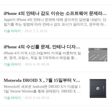
인에 의해 신호 수신에 문제가 있는 것이 분명하다며 이 문제가 해결
혔다. Seidenberg는 빠르면 4개월 후에나 늦어도 6
되기 전까지는 소비자들에게 추천할 수 있는 제품이 아니라고 주장
개월 뒤에 종량제 기반의 새로운 요금제가 나올 것
했다. 내부 실험을 통해 이같은 결론을 내렸다고 밝히는데, 뉴욕의
iPhone 4의 안테나 감도 이슈는 소프트웨어 문제라고 해명
이라..
각기 다른 매장에서 구입한 iPhone 4 3대를 통해 실험을 했다. 이 제
품들을 전파가 차단된 실험실에서 Palm Pre와 iPhone 3GS를 함께 같
Apple이 iPhone 4의 안테나 문제에 대해 공식적인 답변을 내놨다. 단
은 환경에서 신호 수신 실험을 했다. 결론적으로 AT&T용 단말기인 i
말기를 쥐는 방법에 따라 안테나 감도 표시가 달라지고, 경우에 따라
Phone 3GS와 Palm Pre에서는 수신율 저하가 없었는..
서는 통화가 끊어지는 일도 있다는 고객들의 불만에 공식적으로 대
기술 이야기
2010. 7. 5. 10:22
응에 나선 것이다. 2010/06/28 - iPhone 4의 수신률 문제, 안테나 디자
인과 AT&T 네트워크 iPhone 4가 매장에서 판매되기 시작한 지난달
24일부터 일부 고객들로부터 안테나 신호 수신상태를 표시하는 바(b
iPhone 4의 수신률 문제, 안테나 디자인과 AT&T 네트워크
ar)가 사용자가 단말기를 쥐는 방법에 따라 몇 개씩 떨어진다는 불만
들이 나왔다. 특히 단말기 왼쪽 하단 부분을 손으로 감싸쥐고 있을
iPhone 4가 미국 시간 24일부터 미국을 비롯하여 일
경우 신호의 수신감도가 약해진다는 공통적인 의견들이 올라오면
본, 영국, 프랑스, 독일 등 5개국에서 매장을 통한
서, 이른바 데스그립(Death Grip)이라는 용어의 등장과 함께 수신 감
판매에 들어가면서 연일 iPhone 판매량 뉴스가 화
기술 이야기
2010. 6. 28. 09:28
도 문제가 ..
제가 되고 있다. 첫 날에만 약 100만대의 iPhone 4
가 판매되었다는 소식과 함께 일부 소비자들이 제
품을 구입하여 사용하는중 수신율 문제에 대한 불
Motorola DROID X , 7월 15일부터 Verizon 통해 판매
만이 쏟아져 나왔다. 단말기를 잡는 방법에 따라 전
화 수신율에 문제가 있다는 주장이 나왔다. 이슈가
Motorola의 새로운 Android폰 DROID X가 다음달 1
되고 있다는 것은 한 두 사람과 특정한 단말기만 그
5일 Verizon Wireless를 통해 판매된다. DROID X 발
렇다는 것이 아니라 판매된 단말기에서 적지 않은
매시점을 알린 23일 수요일은 Apple iPhone 4 발매
기술 이야기
2010. 6. 24. 09:52
판매분량에 나타나는 현상이라는 뜻이다. 일부 소
일 하루전으로 DROID X는 Verizon의 iPhone 4 대응
비자는 iPhone을 그냥 놔뒀을 때와 손에 쥐었을 때
용으로 보인다. 1GHz TI OMAP 프로세서와 4.3인
화면에 표시되는 신호 강도 표시바(indicator bar)가
치 디스플레이, 800만화소 카메라, 720P HD급 동영