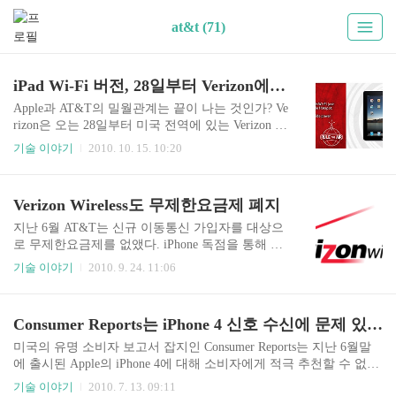
at&t (71)
iPad Wi-Fi 버전, 28일부터 Verizon에서도 판매
Apple과 AT&T의 밀월관계는 끝이 나는 것인가? Ve
rizon은 오는 28일부터 미국 전역에 있는 Verizon 매
장을 통해 Apple Tablet PC iPad를 판매한다고 발표
기술 이야기
2010. 10. 15. 10:20
했다. iPad는 Best Buy와 Target에 이어 Wal-Mart에
서도 iPad를 판매예정인 가운데 미국 1위 이동통신
사인 Verizon Wireless에서도 iPad를 구입할 수 있게
Verizon Wireless도 무제한요금제 폐지
되었다. 28일부터 판매되는 iPad는 Wi-Fi 버전으로
Verizon뿐만 아니라 AT&T를 통해서도 동시에 판매
지난 6월 AT&T는 신규 이동통신 가입자를 대상으
된다. iPad 3G 버전은 이미 AT&T를 통해 공급하고
로 무제한요금제를 없앴다. iPhone 독점을 통해 미
있었다. Wi-Fi 버전은 동일한 날짜에 동일한 가격
국 통신시장에 스마트폰 무제한요금제 바람을 불
기술 이야기
2010. 9. 24. 11:06
으로 양대 통신사를 통해 판매가 시작된다. 현재 A
러 일으켰던 AT&T였기에 다소 의외의 결정으로
T&T는 iPad 3G 버전만을 판매하고 있는데, 월 250
여겨졌었다. 2010/06/03 - AT&T 무제한 무선데이터
M..
요금제 사라진다 이번엔 미국 1위 이동통신 사업자
Consumer Reports는 iPhone 4 신호 수신에 문제 있다고 주장
인 Verizon에서 무제한요금제에 대한 언급이 나왔
다. Verizon Communications Inc의 CEO Ivan Seidenb
미국의 유명 소비자 보고서 잡지인 Consumer Reports는 지난 6월말
erg(이반 사이덴버그)는 현지시간 목요일 투자자를
에 출시된 Apple의 iPhone 4에 대해 소비자에게 적극 추천할 수 없는
위한 Goldman Sachs(골드만 삭스) 컨퍼런스에서 현
제품이라고 블로그를 통해 밝혔다. Consumer Reports는 안테나 디자
기술 이야기
2010. 7. 13. 09:11
행 무제한요금제에 대한 변화가 있을 것이라고 밝