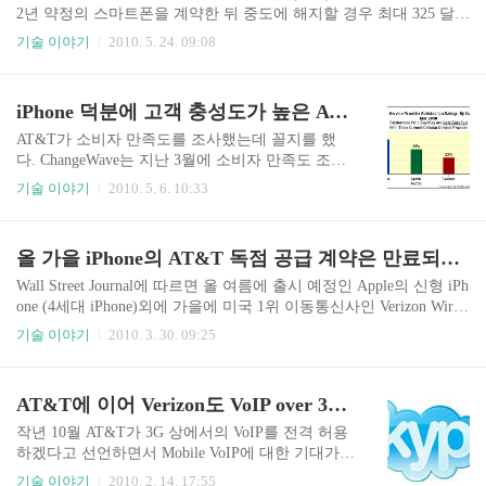
는 추가 1GB당 10 달러로 책정한다. 월 15 달러 요
2년 약정의 스마트폰을 계약한 뒤 중도에 해지할 경우 최대 325 달러
금제는 200MB 제공에 추가할 경우 15 달러 단위로
의 위약금을 낼 수도 있다. 이제까지는 최대 175 달러만 내면 됐다.
기술 이야기
2010. 5. 24. 09:08
200MB를 추가 구매하면 된다. AT&T는 월 25 달러
이번 조치는 AT&T에서 판매하는 스마트폰에만 적용된다. 피처폰의
2GB 요금제의 경우 스마트폰 고객의 약 98%가 만
해지 위약금은 오히려 소폭 인하시킨다. 바뀌기 전 스마트폰과 피처
족할만한 충분한 용량이며, 200MB 요금제는 65%
폰 모두 동일하게 최대 175 달러의 위약금을 냈지만, 피처폰은 150
iPhone 덕분에 고객 충성도가 높은 AT&T, 만일 독점이 깨진다면?
정도가 만족할만한 용량..
달러, 스마트폰은 325 달러까지 위약금이 달라진다. 2009/12/22 - 지
금 미국은 이동통신 위약금에 대해 논쟁중 미국 1위 이동통신사인 V
AT&T가 소비자 만족도를 조사했는데 꼴지를 했
erizon의 경우 작년 11월 15일부터 스마트폰 가입자에 대한 위약금을
다. ChangeWave는 지난 3월에 소비자 만족도 조사
150 달러에서 350 달러로 인상했고, FCC 조사까지 받았다. V..
를 했는데, 미국의 주요 이동통신 4사 중에서 꼴지
기술 이야기
2010. 5. 6. 10:33
를 했다. 아주 만족한다는 가입자는 23%로 49%의
Verizon에 절반에도 못미쳤다. 지난 3개월 동안 통
화단절(Call Drop)을 경험한 사용자는 4.5%로 나타
올 가을 iPhone의 AT&T 독점 공급 계약은 만료되는가?
났는데, 경쟁사인 Verizon은 1.5%에 불과했다. T-M
obile은 2.8%, Sprint는 2.4%로 나타나서 AT&T의
Wall Street Journal에 따르면 올 여름에 출시 예정인 Apple의 신형 iPh
통화단절 문제가 가장 심각한 것으로 나타났다. 작
one (4세대 iPhone)외에 가을에 미국 1위 이동통신사인 Verizon Wirel
년 1년동안을 비교해도 Verizon은 꾸준히 개선되고
ess용 CDMA 버전으로도 출시될 것이라고 보도했다. Apple은 매년 6
기술 이야기
2010. 3. 30. 09:25
있으나 AT&T는 나빠지고 있다는 결과도 함께 보
월에 신형 iPhone을 출시했다. 2007년 6월에 첫 iPhone을 내놨고, 200
여주었다. 앞으로 3개월내 통신사를 바꿀 의향을
8년 6월에 iPhone 3G 모델을, 2009년 6월에 다시 iPhone 3GS를 내놨
물었는데, 약 8%만이 의사를 가지고 있는 것으로
다. 따라서 올해 2010년 6월에 새로운 모델 출시가 예상되고 있다. 3
AT&T에 이어 Verizon도 VoIP over 3G 허용할 듯
나타나서 상..
년간의 출시 주기를 봤을 때 특별한 이변이 없는 한 이번에도 신형
제품이 나올 것으로 관측되는 가운데, 이번 출시 모델은 iPhone 3GS
작년 10월 AT&T가 3G 상에서의 VoIP를 전격 허용
의 업그레이드 버전 외에 초기부터 독점 공급을 하던 AT&T뿐만 아
하겠다고 선언하면서 Mobile VoIP에 대한 기대가
니라 ..
높아졌었다. AT&T의 VoIP over 3G의 허용은 Googl
기술 이야기
2010. 2. 14. 17:55