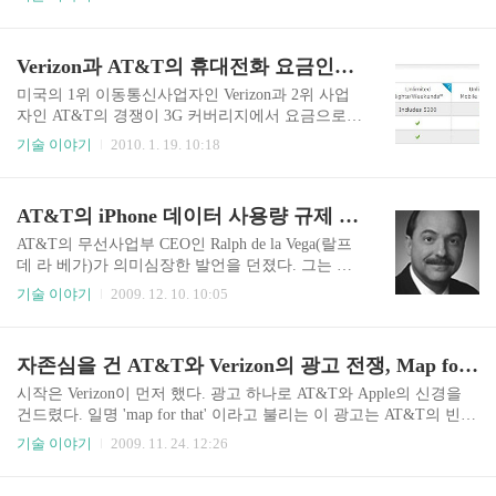
e Voice App 문제로 FCC의 조사를 받으면서 물꼬가
트였다. 2009/10/07 - AT&T, VoIP over 3G 허용 전
격 선언 당시 FCC는 Google Voice App의 허용문제
Verizon과 AT&T의 휴대전화 요금인하 경쟁, 그 이유는?
를 가지고 Apple과 AT&T, Google 모두를 조사했다.
특히 망중립성의 관점에서 특정한 서비스에 대한
미국의 1위 이동통신사업자인 Verizon과 2위 사업
차단은 AT&T의 책임으로 귀결되기 때문에 이런
자인 AT&T의 경쟁이 3G 커버리지에서 요금으로
문제를 막기위한 방법으로 3G 네트워크상에 VoIP
옮겨갔다. 이번에도 먼저 싸움을 시작한 것은 Veriz
기술 이야기
2010. 1. 19. 10:18
허용하기에 이르렀다. 비록 당시엔 iPhone 자체에
on이었다. 2009/11/24 - 자존심을 건 AT&T와 Verizo
서 3G 상의 VoIP를 허용하지 않았기 때문에 당장 V
n의 광고 전쟁, Map for That Verizon은 18일 월요일
oIP over 3G..
자로 무제한 음성통화 요금제를 기존 100 달러에서
AT&T의 iPhone 데이터 사용량 규제 움직임, Apple과의 독점 결별 수순?
70 달러로 30 달러를 인하했다. 여기에 무제한 데이
터 서비스 요금인 월 30 달러를 포함하면 무제한 음
AT&T의 무선사업부 CEO인 Ralph de la Vega(랄프
성통화와 데이터요금제가 월 100 달러면 된다. 여
데 라 베가)가 의미심장한 발언을 던졌다. 그는 뉴
기에 20 달러를 추가하면 문자메시지까지 무제한
욕에서 투자자를 상대로 열린 UBS 컨퍼런스에서,
기술 이야기
2009. 12. 10. 10:05
이다. Verizon의 발표가 있자 경쟁사인 AT&T 역시
데이터 사용량이 과다한 고객들은 향후 서비스에
18일자로 Verizon과 동일한 수준으로 요금을 내렸
대한 제한을 받을 것이라고 경고했다. 이는 현재 iP
다. 복잡한 요금제에서 Verizon처럼 450분..
hone에 제공되는 무제한 데이터 서비스를 두고 한
자존심을 건 AT&T와 Verizon의 광고 전쟁, Map for That
발언으로 알려지고 있는데, 언제 어떤 기준으로 과
다한 사용량을 설정할지, 만일 그런 사용자가 있다
시작은 Verizon이 먼저 했다. 광고 하나로 AT&T와 Apple의 신경을
면 어떻게 대처할 것인지에 대해서는 언급이 없었
건드렸다. 일명 'map for that' 이라고 불리는 이 광고는 AT&T의 빈약
다. iPhone 요금제의 핵심중의 하나는 무제한 데이
한 3G 커버리지를 조롱하며 iPhone의 가치를 끌어내렸다. AT&T를
기술 이야기
2009. 11. 24. 12:26
터 사용에 대한 것이다. 사용자는 요금의 걱정없이
통해 독점 공급하는 iPhone보다는 AT&T의 3G 커버리지에 대한 의
3G 네트워크를 통해 데이터 서비스를 받을 수 있는
구심을 소비자들에게 심어주어 결과적으로 iPhone 구매를 망설이도