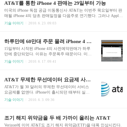
AT&T를 통한 iPhone 4 판매는 29일부터 가능
현저히 차이 난다고 불만을 제기하..
상의 촬영 및 재생이 가능한 DROID X는 Android 2.
1을 탑재하여 판매되며, 몇 개월내로 2.2 업그레이
미국의 iPhone 독점 공급 이동통신사 AT&T는 이번주 목요일부터 판
드를 약속했다. 7월 15일부터 Verizon 매장을 통해
매될 iPhone 4의 당초 판매일정을 다음주로 연기했다. 그러나 Apple
판매되며 가격은 2년 약정에 29.99 달러 이상의 정
을 통한 판매는 정상적으로 24일부터 가능할 것이라고 한다. AT&T
기술 이야기
2010. 6. 23. 09:03
액제 요금제에 가입하는 조건으로 199.99 달러에
와 Apple은 지난 15일 온라인을 통한 주문을 받은지 하루만에 중단
판매될 예정이다. 이 가격은 100 달러의 mail-i..
시켰다. 예상보다 훨씬 많은 주문 요청이 들어왔는데, Apple과 AT&
T를 통해 약 60만대의 주문요청이 쇄도했고, 두 회사의 주문 예약 전
하루만에 60만대 주문 몰려 iPhone 4 예약판매 중단
산시스템은 주문을 받는 시점부터 불안했다. 2010/06/17 - 하루만에
60만대 주문 몰려 iPhone 4 예약판매 중단 AT&T는 이런 상황에서 24
15일부터 시작된 iPhone 4의 사전예약판매가 하루
일부터 매장판매를 강행하는 것은 무리라는 판단을 한 것 같다. AT&
만에 중단되었다. 이유는 주문폭주 때문이다. 미국
T의 관계자는 우선적으로 15일 온라인 주문 물량을 제대로 공급..
시각으로 15일부터 시작된 온라인 사전예약판매는
기술 이야기
2010. 6. 17. 09:41
Apple과 AT&T 홈페이지를 통해 이루어졌으나 주
문시작 시점부터 예약시스템이 불안했다. 많은 고
객들이 온라인을 통해 예약이 어렵다는 사실을 토
AT&T 무제한 무선데이터 요금제 사라진다
로했고, Apple과 AT&T가 공식적으로 사과를 하기
도 했다. 시작한지 하루만에 예약을 중단한 두 회사
AT&T가 월 30 달러의 무제한 무선데이터 서비스
는 이번 iPhone 4에 대한 고객들의 관심에 놀라지
요금제를 없앤다. iPhone이 출시되던 때부터 실시
않을 수 없었다. 하루만에 예약된 물량은 60만대 정
되었던 AT&T만의 파격적인 무선데이터 서비스 요
기술 이야기
2010. 6. 3. 09:36
도로 iPhone 3GS의 첫 날 예약판매량의 10배 수준
금제가 월 2GB의 정액제로 바뀔 예정이다. 바뀔 요
이라고 AT&T측은 밝히고 있다. 참고로 작년 iPhon
금제는 두가지로 출시되는데, 월 25 달러와 15 달러
e 3GS는 판매 3일만에 1백만 대를 넘겨 스마트폰
요금제로 개편된다. 정액체 최고 요금제에 해당하
조기 해지 위약금을 두 배 가까이 올리는 AT&T
사상 단기간 최고의 판매량 기록을 올렸..
는 것은 2GB 용량에 25 달러로 무제한 요금제에 비
해 5 달러 내린다. 2GB를 초과하는 과금에 대해서
Verizon에 이어 AT&T도 조기 해지 위약금(ETF)을 대폭 인상시킨다.