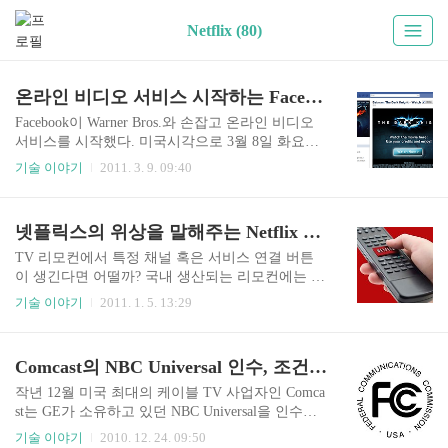
Netflix (80)
온라인 비디오 서비스 시작하는 Facebook
Facebook이 Warner Bros.와 손잡고 온라인 비디오
서비스를 시작했다. 미국시각으로 3월 8일 화요일,
양사는 Facebook 사용자들을 대상으로 유료 서비스
기술 이야기
2011. 3. 9. 09:40
를 시작했다. Facebook과 Warner Bros.의 첫 유료 영
화는 크리스토퍼 놀란 감독의 2008년 블록버스터
영화인 'Batman: The Dark Knight'으로, 스티리밍 방
넷플릭스의 위상을 말해주는 Netflix Button
식으로 제공되며, 3 달러 혹은 30 Facebook 크레딧
으로 시청이 가능하다. 지역은 미국으로 제한되어
TV 리모컨에서 특정 채널 혹은 서비스 연결 버튼
제공되어 국내 사용자는 볼 수 없다. 영화는 48시간
이 생긴다면 어떨까? 국내 생산되는 리모컨에는 숫
동안 대여되며 48시간 동안 재생 횟수에는 제한을
자와 채널 Up과 Down 버튼 외에 특정 방송국, 특정
기술 이야기
2011. 1. 5. 13:29
두지 않았다. 대여 뿐만 아니라 구매도 지원할 것이
채널에 대한 버튼은 없다. 물론 이런 사정은 해외도
라고 하는데, 어떤 방식으로 요금은 얼마가 될지는
비슷하다. 어떤 서비스나 채널이 리모컨의 버튼으
구체적으로 밝히지 않았다. 처음으로 시도되..
로 존재하기 위해서는 TV 제조사와의 특별한 관계
Comcast의 NBC Universal 인수, 조건부로 승인될듯
나 계약이 아니라면 불가능할 것이다. 그러나 소비
자들에게 반드시 필요하고, 제공되었을 때 편의를
작년 12월 미국 최대의 케이블 TV 사업자인 Comca
제공한다면 제조사들은 어떻게 대응할까? Netflix
st는 GE가 소유하고 있던 NBC Universal을 인수한
는 대단한 힘을 가졌다고 볼 수 있다. 빠르면 올 봄
다고 발표했다. NBC Universal 지분 51%를 137억 5
기술 이야기
2010. 12. 24. 09:50
부터 Netflix의 빨간 로고가 인쇄된 리모컨 버튼을