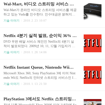
로 무료 제공되며 사용자가 오래된 에피소드를 보
로만 알려져 있는데, 얼마전 Jason Chen은 Gizmodo
Wal-Mart, 비디오 스트리밍 서비스 기업 Vudu 인수
길 원한다면 유료 가입해야 하는 방식이다. 전격적
를 통해 분실된 4세대 iPhone의 사진을 공개했기 때
인 전면 ..
문이다. Chen은 문제의 iPhone을 5,000 달러에 구입
Wal-Mart가 온라인 비디오 스트리밍 서비스를 제공
했다. 이는 Apple이 분실한 제품이며 이를 인지하
하고 있는 Vudu를 인수한다. 인수대금은 밝혀지지
고 취득자로부터 돈을 들여 구입했다는 것은 장물
않았고 완전히 인수를 종료하기까지는 앞으로 몇
기술 이야기
2010. 2. 23. 10:07
취득에 해당된다. 그러나 통상 압수수색을 했을 때
주가 소요될 것으로 알려졌다. 유통분야의 전문기
는 10일 안에 압수수색에 대한 영장내용과 결과를
업이 온라인 스트리밍 서비스 기업을 인수하는 배
공표하는 것이 일반적인 사례이나, 법원은 아직
경에는 최근 치열한 경쟁이 벌어지고 있는 DVD 유
Netflix 4분기 실적 발표, 순이익 36% 증가
이..
통 시장과 온라인 영화 전송 시장, Hulu.com이나 T
V.com 등 미디어 유통시장의 급격한 성장에 따른
DVD 우편 배달 서비스 체인인 Netflix의 4분기 실
것이다. Vudu는 VUDU box라고 불리는 셋탑박스를
적이 발표되었다. 2009년 10, 11, 12월 가입자가 무
통해 영화를 전송받아 가정의 TV에서 볼 수 있게
려 110만명으로 처음으로 분기 1백만명 가입을 넘
기술 이야기
2010. 1. 28. 14:06
서비스를 제공하는 기업이다. Best Buy에서 판매되
어섰다. 1999년 서비스를 시작하여 전체 가입자가
는 VUDU box는 150 달러에 구입이 가능하며, Netfl
1백만을 넘기기까지 4년이 걸렸는데, 서비스 개시
ix처럼 월정액 방식이 아니라 온라인 비디오를 렌
10년만에 3개월에 100만 가입자를 넘긴 것이다. 20
Netflix Instant Queue, Nintendo Wii도 뚫었다
탈하거나 구입할 때 별도 비용을 지불..
09년말까지 전체 서비스 가입자는 1,200만명으로
집계됐다. 4분기 매출 4억 4,450만 달러(주당 56 센
Microsoft Xbox 360, Sony PlayStation 3에 이어 Nint
트)로 전년동기 대비 24% 증가했고 순이익은 3,090
endo Wii도 Netflix의 인터넷 스트리밍 서비스인 Ins
만 달러(주당 36 센트)로 전년동기 2,270만 달러에
tant Queue를 즐길 수 있게 되었다. 이로서 주요 콘
기술 이야기
2010. 1. 13. 21:50
비해 무려 36%나 증가했다. 순이익은 전문 분석업
솔 게임기 모두에서 Netflix의 영화 드라마 스트리
체의 예상을 뛰어 넘었다. 매출은 예상치에서 약 1
밍 서비스를 지원하게 되었다. 2008/07/16 - Netflix,
백만 달러 아래로 분석 되었는데 이는 Netflix의 운
Xbox 360 통해서도 온라인 영화 서비스 제공 2009/
PlayStation 3에서도 Netflix 스트리밍 서비스 즐긴다
영마진을..
10/26 - PlayStation 3에서도 Netflix 스트리밍 서비
스 즐긴다 2008년에는 Xbox 360, 2009년엔 PS 3 그
작년 11월 Microsoft의 Xbox 360에 이어 1년만에 So