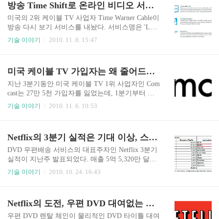
방송 Time Shift로 온라인 비디오 서비스와 맞서다
그렇..
alt Disney, 사모펀드인 Providence Equity Partners가
합작한 온라인 비디오 조인트 벤처다. 미국 4대 방
미국의 2위 케이블 TV 사업자 Time Warner Cable이
송사 중에서 CBS만을 제외한 주요 3 방송사의 합
방송 다시 보기 서비스를 내놨다. 서비스명은 'Loo
작으로 설립된 온라인 방송 콘텐츠 스트리밍 전문
k Back'이며, 방송후 3일간 다시 보기를 제공한다.
기술 이야기
2010. 11. 8. 15:47
사이트다. 2010/06/30 - Hulu, 마침내 부분적 유료
이 서비스는 자사의 디지털 케이블 TV 가입자에게
서비스 실시 Hulu는 2008년 3월 12일 서비스를 시
무료로 제공된다. NBC, ABC, CNBC, Disney, Discov
작하여 이제 만 ..
ery Channel 등 총 24개 방송 채널의 Look Back 서비
미국 케이블 TV 가입자는 왜 줄어드는가?
스가 가능하지만, CBS와 Fox 등의 방송 채널은 3일
간의 다시 보기 서비스를 제공하지 않는다. Look B
지난 3분기동안 미국 케이블 TV 1위 사업자인 Com
ack 서비스가 제공되더라도 방송의 광고 건너뛰기
cast는 27만 5천 가입자를 잃었는데, 1분기부터 누
기능은 없다. 즉, 방송만 시청하고 광고를 건너뛰기
적 합산하면 전체 62만 2천 가입자를 잃었다. 이미
기술 이야기
2010. 11. 6. 10:53
할 수 없는데, 이는 방송사와의 계약 조건에 명시되
작년 3분기까의 42만 4천 가입자 해지를 훨씬 넘어
어 있다. 반드시 방송 광고는 시청해야 하는 조건에
섰다. 이른바 코드 커팅(Cord-Cutting)이 확산되는
제공된다. Time Warner C..
분위기다. 2위 사업자인 Time Warner Cable 역시 분
Netflix의 3분기 실적은 기대 이상, 스트리밍 서비스의 힘
기동안 15만 5천 해지자가 발생했으며, 3위 사업자
인 Cox Communications는 가입과 해지자 공개를 밝
DVD 우편배송 서비스의 대표주자인 Netflix 3분기
히지 않고 있지만 역시 가입자보다 해지자가 늘어
실적이 지난주 발표되었다. 매출 5억 5,320만 달러
난 것으로 관측되고 있다. Comcast는 해지자의 증
로 전년동기 4억 2,310만 달러에 비해 무려 31%나
기술 이야기
2010. 10. 24. 16:43
가 이유로 미국 가정의 높은 실업률과 수입 감소 등
증가했다. 당초 월가의 추정치는 5억 5천만 달러 수
으로 미국 가정들이 소비 지출을 줄이기 위해 케이
준이었는데 무난하게 달성했다. 매출뿐만 아니라
블 TV 해지를 하고 있기 때문이라고 분석했다. 하
순이익도 좋았다. 3천 8백만 달러(주당 70 센트)로
Netflix의 도전, 우편 DVD 대여없는 유료 스트리밍 서비스
지만 일부..
전년동기 30천만 달러에 비해 26%나 증가했다. 이
는 신규 가입자 증가의 힘이 컸다. 3분기 동안의 신
우편 DVD 렌탈 체인이 물리적인 DVD 타이틀 대여