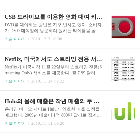
천만 달러에 인수한다며 규제당국의 승인을 요청
볼 수 있을 것이라고 한다. 인터넷 TV나 Blu-Ray 디
했다. 2009/12/04 - [기술 & 트렌드] - Comcast, NBC
스크 플레이어, 셋탑박스 플레이어 등에서 Netflix
Universal 인수 인수발표 1년이 지난 지금 미국 FCC
USB 드라이브를 이용한 영화 대여 키오스크 서비스, Flix on Stix
버튼을 볼 수 있을 것이라고 하는데, 새..
는 Comcast의 NBC Universal인수에 대해 조건부 승
인하는 방안을 논의 중이라고 한다. Comcast가 현
DVD를 대여하는 방법은 자꾸 변하고 있다. 소비자
재의 상태 그대로 NBC Universal을 인수할 경우 미
가 DVD 대여점에 방문하여 원하는 타이틀을 골라
디어 서비스 시장에 여러가지 문제점이 발생할 가
서 집에서 시청한 뒤에 다시 대여점으로 돌려주는
기술 이야기
2010. 12. 3. 10:08
능성이 높기 때문이다. 이미 유럽연합은 올 7월에
고전적인 방식에서, Netflix처럼 웹사이트로 선택한
아무런 조건없이 Comcast의 NBC Universal 인수를
DVD 타이틀을 우편으로 대여받고 우편으로 돌려
승인한 ..
주는 방식도 등장했다. 연체료를 낼 필요가 없이 월
Netflix, 미국에서도 스트리밍 전용 서비스 제공한다
이용료를 지불하면 계속해서 원하는 DVD를 빌려
볼 수 있는 Netflix는 이제 오프라인 대여점 체인 Bl
Netflix가 미국시각 11월 22일부터 스트리밍 전용(S
ockbuster를 침몰시켰다. Netflix와는 달리 Kiosk 단
treaming Only) 서비스를 제공한다. 월 7.99 달러로
말기를 이용하여 하루 대여료 1 달러에 빌려주는 R
책정된 온라인 스트리밍 상품을 통해 영화와 드라
기술 이야기
2010. 11. 24. 09:22
edbox도 인기를 끌고 있다. 현재 미국에는 Redbox
마 등을 제공한다. 2010/09/22 - Netflix의 도전, 우
형태의 DVD 대여 Kiosk 사업이 급격하게 늘어나고
편 DVD 대여없는 유료 스트리밍 서비스 이미 지난
있다. 2009/06/22 - 넷플릭스를 위협하는 1달러 대
9월 캐나다에서 우편 DVD 방식이 아닌 온라인 스
Hulu의 올해 매출은 작년 매출의 두 배를 넘을 듯
여료의 레드박스..
트리밍 유료 서비스를 시작한 바 있는 Netflix는 다
시 이 서비스를 미국에서도 실시하기로 했다. 캐나
온라인 비디오 사이트 Hulu가 양호한 매출 실적을
다와 달리 미국은 기존 우편 배달 방식의 DVD 대
예고했다. 2009년 매출이 1억 800만 달러로 집계되
여도 진행하면서 스트리밍만 제공받는 서비스를
었는데, 올해는 그 두 배가 넘는 2억 4천만 달러에
기술 이야기
2010. 11. 11. 09:20
별도 추가한 것이다. 7.99 달러의 Watch Instantly 서
이를 것이라고 샌프란시스코에서 열린 NewTeeVee
비스를 제공하면서 DVD 우편 배달 서비스를 병행
컨퍼런스에서 밝혔다. Hulu는 GE의 NBC Universal,
할 경우에는 2 달러의 추가 요금을 더 내야 한다.
Fox를 소유한 News Corp., ABC를 소유하고 있는 W