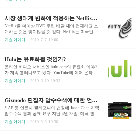
C와 FOX가 먼저 합작으로 시작했고, 나중에 ABC
숫자를 제한하는 방식이기에, 고객들이 DVD 타이
가 합류했다. 최근에는 CBS가 Hulu Plus에 콘텐츠
틀을 자주 대여하게 되면 그만큼 우편 요금이 비용
를 제공할 의사를 밝히고 있는데, CBS는 Hulu 지분
으로 발생하게 되기 때문이다. Netflix 비즈니스의
시장 생태계 변화에 적응하는 Netflix를 주목하라
이 없는 상태다. H..
성공 포인트는 DVD 대여점의 소매 유통방식의 혁
신을 통해 소비자가 만족할 수 있는 형태로 바꾸었
Netflix를 더이상 DVD 우편 배달 대여 업체라고 소
기 때문이다. DVD 1개 타이틀 판매가격에도 못미
개하는 것은 맞지않을 것 같다. Netflix는 미국인들
치는 월정액으로 적어도 월 10여개 이상의 DVD 타
의 DVD 대여 방식을 크게 바꾸어 놓은 장본인이
기술 이야기
2010. 7. 7. 10:00
이틀 감상이 가능하여 소비자들의 호응을 받고 있
며, 오프라인 DVD 대여점의 최대 경쟁업체다. Netf
다. DVD 타이틀 대여신청은 온라인을 통해 이루어
lix는 기존의 DVD 우편 배달을 통한 대여 방식 외
지며, 우편으로 배송된다. 소비자는 DVD 타이틀을
에 일정 금액을 낸 가입자를 대상으로 Instant Queue
Hulu는 유료화될 것인가?
감상하고 우편으로 Netflix로 회송하면 원하는 또
라는 온라인 비디오 스트리밍 서비스도 무료로 제
다..
공하고 있다. 비록 최신 영화는 제공하지 않지만,
온라인 비디오 서비스인 hulu.com의 유료화 이야기
다양한 장르의 영화와 TV 드라마, 쇼 오락 프로그
가 계속 흘러나오고 있다. YouTube에 이어 온라인
램들을 온라인으로 제공하고 있으며, Xbox 360, Pla
비디오 스트리밍 서비스의 강자인 Hulu의 내부에
기술 이야기
2010. 6. 10. 10:35
yStation 3, Wii 등 비디오 콘솔게임기를 비롯하여,
서 유료화에 대한 언급들이 나오고 있다는 소식이
Roku의 셋탑박스, Apple iPad, 삼성전자와 LG전자
다. 이 소식을 전한 미디어는 Reuter다. Hulu 내부의
의 Blu-Ray 플레이어와 일부 TV 등을 통해 서..
익명의 관계자 2명의 전언으로 전한 소식에 따르면
Gizmodo 편집자 압수수색에 대한 언론사들의 집단반발 외
Hulu는 현재 광고기반의 무료 비디오 스트리밍 방
식 외에 가입자 기반의 월요금제를 고려하고 있다
* AP 등 언론사 캘리포니아 법원에 Jason Chen 자택
고 한다. 빠르면 다음달 내지 그 다음달 정도에는
압수수색 결과 공표 요구 지난 4월 23일, 미국 캘리
선을 보일 것이라고 한다. 가입제 유료서비스도 전
포니아주 Redwood City 경찰은 Gizmodo 편집자인 J
기술 이야기
2010. 5. 6. 10:30
면적인 방식이 아니라 부분적으로 적용할 것 같다.
ason Chen의 집을 전격 압수수색하여 컴퓨터 및 일
예를들면, 최근 에피소드는 기존처럼 광고기반으
부 기기를 압수했다. 이유는 장물취득 혐의인 것으