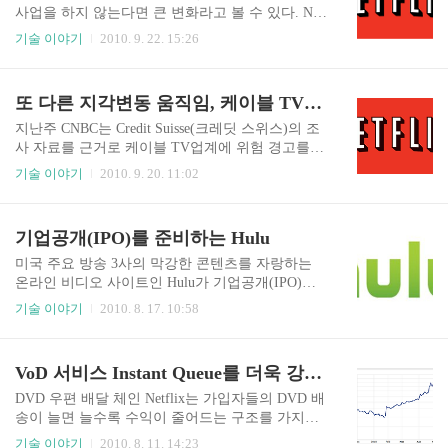
규가입자는 193만명으로 2분기의 103만명을 훨씬
사업을 하지 않는다면 큰 변화라고 볼 수 있다. Net
뛰어 넘었다. 누적 전체 가입자는 1,690만명에 이른
flix는 현재 미국에서만 서비스를 제공하고 있는데,
기술 이야기
2010. 9. 22. 15:26
다. 만일 이 기세를 몰아간다면 연말에는 약 1,900
캐나다로 서비스 확장을 선언했다. 그러나 미국과
만명의 가입자를 모을 것으로 예상되며, 실적에 따
달리 캐나다에서는 우편을 통한 DVD 대여 방식의
라 2,000만 가입자를 넘길 수도 있다. 얼마전 캐나
사업이 아닌 스트리밍 서비스만 제공한다. 우편을
또 다른 지각변동 움직임, 케이블 TV와 온라인 비디오 스트리밍
다에서는 DVD 배달없는 ..
통한 DVD 타이틀 대여가 주력인 Netflix가 첫 해외
진출국으로 캐나다를 선택했다. Netflix는 현지시간
지난주 CNBC는 Credit Suisse(크레딧 스위스)의 조
으로 9월 22일 수요일 캐나다 진출을 공식화했다.
사 자료를 근거로 케이블 TV업계에 위험 경고를
미국에서 우편 배달 DVD 체인으로 성장한 Netflix
보냈다. DVD 우편 배달 업체인 Netflix 유저 250을
기술 이야기
2010. 9. 20. 11:02
가 첫 해외진출국으로 캐나다를 선택한 것은 미국
대상으로 한 설문조사를 통해 온라인 스트리밍 서
과의 지리적인 위치와 문화적인 교류 등이 큰 영향
비스가 케이블 TV 시장의 위협으로 다가오고 있다
을 미친 것으로 보인다. 양국은 기술과 문화적인 부
고 전했다. 25세 ~ 34세 응답자의 37%는 Netflix가
기업공개(IPO)를 준비하는 Hulu
문 등 다양한 분야에서 긴밀하게 협조하고 ..
Pay TV(유료 TV서비스)를 대체했다고 답했으며, 1
8세 ~ 24세 응답자의 30% 가량은 케이블 TV나 위
미국 주요 방송 3사의 막강한 콘텐츠를 자랑하는
성 TV 대신 Netflix의 온라인 스트리밍 서비스를 이
온라인 비디오 사이트인 Hulu가 기업공개(IPO)를
용한다고 답했다. 전체적으로는 응답자의 17%가 N
준비중이라고 한다. 만일 주식시장에 기업을 공개
기술 이야기
2010. 8. 17. 10:58
etflix가 유료 TV나 케이블 TV, 위성 TV 등의 대체
한다면 20억 달러 이상의 가치를 인정받을 것이라
제가 될 것으로 봤다. 초기 온라인 동영상 스트리밍
고 한다. 올해 안으로 주식시장을 통해 거래가 이루
서비스는 비교적 짧은 사용자들의 UCC를 중심으
어질 것으로 예상하고 있는데, 자세한 지분의 변동
VoD 서비스 Instant Queue를 더욱 강화하는 Netflix
로..
이나 거래될 주식숫자는 구체적으로 밝혀지지 않
았다. Hulu는 미국 주요 방송 3사의 조인트벤처다.
DVD 우편 배달 체인 Netflix는 가입자들의 DVD 배
GE가 소유한 NBC Universal, News Corp의 FOX, Wa
송이 늘면 늘수록 수익이 줄어드는 구조를 가지고
lt Disney의 ABC가 합작해서 만들었다. 원래는 NB
있다. 월정액으로 동시 대여 가능한 DVD 타이틀
기술 이야기
2010. 8. 11. 14:23