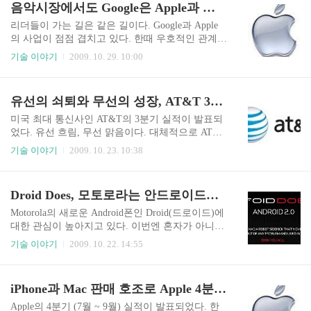
음악시장에서도 Google은 Apple과 격돌
큰 장애..
상 등 개선 사항들이 포함되어 있다. iTunes 9.0.2에
는 Apple TV 소프트웨어 버전 3.0 지원, 격자 보기
리더들이 가는 길은 같은 길이다. Google과 Apple
에 대한 어두운 배경 옵션, 개선된 손쉬운 사용 지
의 사업이 점점 겹치고 있다. 한때 우호적인 관계는
원이 추가되었습니다. iTunes Store에서의 손쉬운
언젠가는 정리될 수 밖에 없었던 관계였다. Apple
기술 이야기
2009. 10. 29. 10:00
사용 지원은 Window-Eyes 7.1.1 이상이 필요합니
과 Google의 미래에 대한 비전이 아주 유사하다는
다. iTunes 9에는 다음과 같은 많은 새로운 기능과
것이 음악산업분야에서도 드러났다. 최근 Google
개선사항이..
이 Apple이 주도하고 있는 온라인 음악산업(구체적
유선의 쇠퇴와 무선의 성장, AT&T 3분기 실적은 나쁘지 않다
으로는 음반 다운로드시장)에도 뛰어들 것이라는
소식이 들려오고 있다. Google의 검색 능력과 서비
미국 최대 통신사인 AT&T의 3분기 실적이 발표되
스 능력을 이용하여 음악산업 분야에 뛰어들 것이
었다. 유선 흐림, 무선 맑음이다. 대체적으로 AT&T
라는 구체적인 정황들이 드러나고 있다. 이미 지난
의 매출은 예상치를 넘어 긍정적으로 평가되는 분
기술 이야기
2009. 10. 23. 10:38
주 외신을 통해 보도되었던 MySpace의 자회사인 i
위기다. 309억 달러로 전년대비 1.6% 하락했다. 이
Like(2009년 8월 인수)와 Lala.com(MySpace 서비스
익도 31억 9천만 달러로 전년대비 1.2% 하락했지
에 입주)이 함께 협력하여 Google이 음악산업에 진
만 경기부진속에서 선전했다는 평가다. 매출과 이
Droid Does, 모토로라는 안드로이드로 부활할 것인가?
출한다는 소식이 현실화 ..
익 하락은 유선부문의 영향이 컸다. 유선전화 가입
자의 대거 이탈로 인해 매출이 줄었다. 무려 154만
Motorola의 새로운 Android폰인 Droid(드로이드)에
가입자가 3분기 동안 유선전화를 해지했다. 우리나
대한 관심이 높아지고 있다. 이번엔 혼자가 아니다.
라도 그렇지만 현재 유선전화의 인터넷전화로의
Android의 Google도, AT&T에 비해 네트워크 커버
기술 이야기
2009. 10. 22. 14:55
전환이나 아예 유선전화를 없애는 사례가 늘고 있
리지가 뛰어난 1위 이통사업자인 Verizon도 함께 손
다. 휴대전화의 보급율이 높아지면서 전화는 개인
잡았다. Motorola는 그 어느때보다 좋은 기회를 맞
통신수단으로 바뀌고 있기 때문이다. 반드시 필요
았다. Apple iPhone의 반대세력, 그것도 핵심만 골
iPhone과 Mac 판매 호조로 Apple 4분기 순이익 급증
한 경우에는 요금이 보다 저렴한 인터넷전화로의
라잡아 파트너를 삼았기 때문이다. Droid는 분명히
전환이 늘고있다. 필연적으..
iPhone과 경쟁할 제품이라고 선을 그었다. iDon't ha
Apple의 4분기 (7월 ~ 9월) 실적이 발표되었다. 한