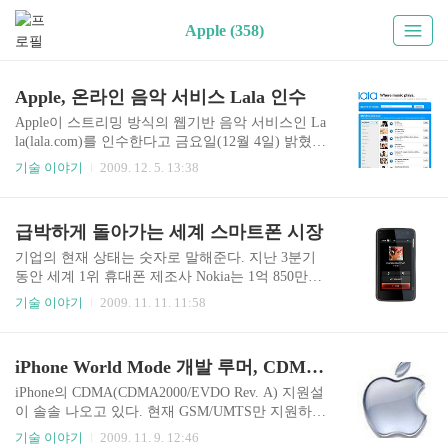
Apple (358)
Apple, 온라인 음악 서비스 Lala 인수
Apple이 스트리밍 방식의 웹기반 음악 서비스인 La
la(lala.com)를 인수한다고 금요일(12월 4일) 밝혔
다. 인수대금이나 인수와 관련된 목적이나 앞으로
기술 이야기
2009. 12. 5. 13:38
의 계획 등은 밝힐 수 없다고 Apple 대변인이 말했
다. Apple은 iTunes를 통해 미국시장 온라인 음악시
장을 주도하고 있다. iPod 시리즈를 통해 70%가 넘
급박하게 돌아가는 세계 스마트폰 시장
는 점유율로 온라인 음악 시장에서 타의 추종을 불
허하고 있는 상태다. iTunes Music Store는 다운로드
기업의 현재 상태는 숫자로 말해준다. 지난 3분기
형태의 서비스만 제공하고 있는데, 인수된 lala.com
동안 세계 1위 휴대폰 제조사 Nokia는 1억 850만대
은 웹기반으로 스트리밍 위주의 서비스를 제공하
의 휴대폰을 출하했으며, 103억 6천만 달러의 매출
기술 이야기
2009. 11. 11. 11:58
고 있어서 대조된다. 이번 인수는 Apple의 온라인
을 올렸다. 같은 기간 Apple은 740만대의 iPhone을
음악 시장에 대한 확대의 의미가 강하다. 다운로드
출하했으며, 45억 달러의 매출을 올렸다. 숫자로만
시장뿐만 아니라, 온라인을 통한 스트리밍 서비스
본다면 같은 기간에 Apple은 Nokia가 생산한 휴대
iPhone World Mode 개발 루머, CDMA 지원 가능성
시장도 커지고 ..
폰의 6.8% 수준을 만들었다. 하지만 매출은 Nokia
의 43% 수준이다. Apple은 이익을 공개하지 않고
iPhone의 CDMA(CDMA2000/EVDO Rev. A) 지원설
있으나 Strategy Analytics의 조사에 따르면 iPhone
이 솔솔 나오고 있다. 현재 GSM/UMTS만 지원하는
을 통한 이익은 16억 달러에 이른다고 한다. 반면 N
iPhone이 CDMA를 지원하는 새로운 버전이 개발될
기술 이야기
2009. 11. 9. 12:46
okia는 11억 달러에 그쳤다. (이 부분에는 논란의