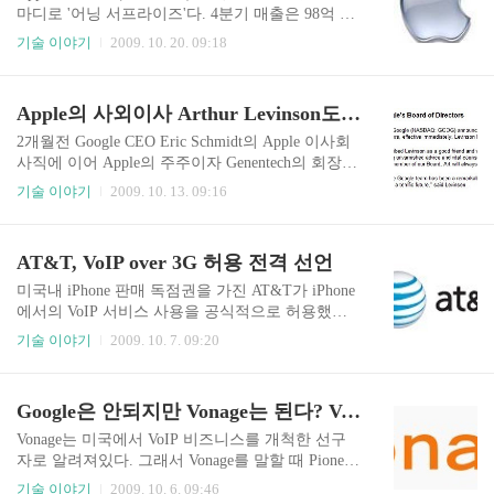
ve a real keyboard. iDon't run simultaneous apps. iDo
마디로 '어닝 서프라이즈'다. 4분기 매출은 98억 7
n't take 5-megapixel pictures. iDon't customize. iDon't
천만 달러, 순이익은 16억 7천만 달러, 주당 1.82 달
기술 이야기
2009. 10. 20. 09:18
run widgets. iDon't allow ope..
러로 집계되었다. 모두 월가(街) 분석가들의 예상
치를 넘어선 수치다. 이로서 Apple의 2009 회계연
도가 끝났는데, 총 매출은 365억 달러로 전년대비 1
Apple의 사외이사 Arthur Levinson도 Google 이사회 사임
3% 증가했으며, 순이익은 무려 57억 달러, 주당 5.3
6 달러에 이른다. 순이익은 전년대비 18%나 증가
2개월전 Google CEO Eric Schmidt의 Apple 이사회
했다. 작년 4분기와 실적을 비교하면 순이익은 4
사직에 이어 Apple의 주주이자 Genentech의 회장인
7%나 급증했다. 매출은 전년 79억 달러에서 25%나
Arthur Levinson도 Google을 떠났다. 이제 Google과
기술 이야기
2009. 10. 13. 09:16
늘어났다. 이같이 매출과 순이익이 늘어난 이유는 i
Apple 양사는 서로의 이사회에서 자사의 이사를 철
Phone 판매 호조와 Mac 컴퓨터 판매 증가에 있다. 4
수시킨 상태다. 이번 조치는 미국 FTC(연방통상위
분기동안 판매된 iPhone은 총 740만대로 전년 동기
원회)의 클레이튼 반독점법 적용에 따라 양사의 이
AT&T, VoIP over 3G 허용 전격 선언
689..
사회에 상호 이사 등재는 공정경쟁을 제한할 수 있
다는 법적 근거에 따라 이루어진 조치이다. 2009/0
미국내 iPhone 판매 독점권을 가진 AT&T가 iPhone
8/04 - 애플 사외이사직을 사임하는 구글 CEO 에릭
에서의 VoIP 서비스 사용을 공식적으로 허용했다.
슈미트 Eric Schmidt가 8월에 먼저 Apple의 이사직
기존 Wi-Fi를 이용한 VoIP뿐만 아니라 자사의 3G
기술 이야기
2009. 10. 7. 09:20
을 사임했고, 두 달 뒤인 10월에 다시 Arthur Levins
네트워크 상에서도 VoIP를 허용하겠다고 밝혔다. A
on이 Google의 이사직을 사임함으로서 논쟁은 일
T&T는 최근 Google Voice 승인문제로 Apple, Googl
단락 되었다. FT..
e과 함께 FCC의 조사를 받아왔다. 또한 FCC가 이
Google은 안되지만 Vonage는 된다? Vonage Mobile App 출시
달 말에 투표할 망 중립성에 대한 법제화를 앞두고
있어서 미리 한발 앞서서 3G 네트워크상에서의 Vo
Vonage는 미국에서 VoIP 비즈니스를 개척한 선구
IP를 전격적으로 허용한 것으로 보인다. AT&T는
자로 알려져있다. 그래서 Vonage를 말할 때 Pioneer
이같은 결정을 iPhone 공급사인 Apple과 조사를 받
of Internet Phone이라는 수식어를 붙이곤 한다. Von
기술 이야기
2009. 10. 6. 09:46