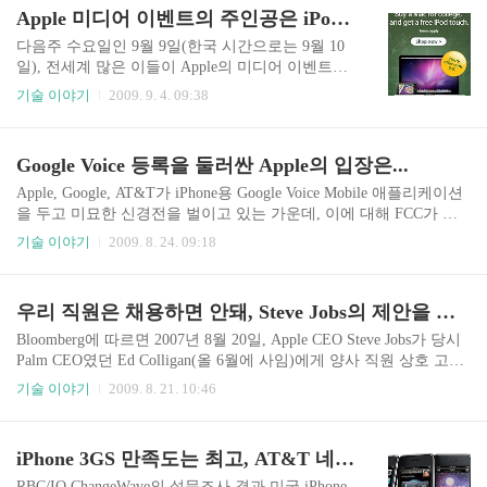
며, 1GB NAND Flash 메모리가 내장되어 있다. 운
Apple 미디어 이벤트의 주인공은 iPod 시리즈가 될 것
영체제는 Windows CE 6.0 Pro(Embedded Compact)
버전이 설치되어 있으며, UI는 Toshiba 자체적으로
다음주 수요일인 9월 9일(한국 시간으로는 9월 10
만든 것이다. 기본적으로 Wi-Fi를 지원하며, Interne
일), 전세계 많은 이들이 Apple의 미디어 이벤트를
t Explorer 6, Windows Media Player 9.0이 탑재되어
기다리고 있다. 작년과 같은 설레임을 느끼면서 9
기술 이야기
2009. 9. 4. 09:38
있어 웹서핑과 각종 멀티미디어 파일 재생이 가능
일을 기다리는 이들이 많아졌다. Apple은 홀리데이
하다. DivX, WMV, H.264 등 다양한 ..
시즌을 앞둔 매년 9월에 신제품 또는 새로운 서비
스를 발표하는 미디어 이벤트를 열었다. 작년엔 iP
Google Voice 등록을 둘러싼 Apple의 입장은...
od Touch 2세대 발표가 있었고, 올해는 카메라 장착
iPod 시리즈 또는 Tablet이 발표될 것이라는 루머가
Apple, Google, AT&T가 iPhone용 Google Voice Mobile 애플리케이션
돌고있다. 현재 미국 Apple Store에서는 9월 8일까
을 두고 미묘한 신경전을 벌이고 있는 가운데, 이에 대해 FCC가 요
지 교육용 Mac PC를 구입할 경우 iPod Touch 2세대
청한 각 사의 입장을 답변서로 금요일 접수받았다. Google Voice Mob
기술 이야기
2009. 8. 24. 09:18
를 끼워주는 행사를 하고 있다. Macbook이나 iMac
ile App의 App Store 등록이 가장 큰 이슈였으므로 Apple의 입장이 가
을 구입하고 동시에 iPod Touch를 구입하면 나중에
장 중요한데, Apple은 FCC에 보낸 답변서에서 Google Voice의 App St
iPod Touch 구입액을 돌려주는 방식의 행사를..
ore 등록을 거부한 것이 아니라, 아직도 해당 애플리케이션에 대해
우리 직원은 채용하면 안돼, Steve Jobs의 제안을 거절한 Palm
분석중이라는 답을 했다. 일단 App Store에서 Google Voice App 등록
을 차단한 것은 해당 애플리케이션이 iPhone 고유의 전화 관련 인터
Bloomberg에 따르면 2007년 8월 20일, Apple CEO Steve Jobs가 당시
페이스나 사용자 경험 등을 바꿀 수 있기 때문이라는 입장을 밝혔다
Palm CEO였던 Ed Colligan(올 6월에 사임)에게 양사 직원 상호 고용
고 하는..
금지를 제안했다가 퇴짜를 맞은 사실이 있다고 밝혔다. Bloomberg N
기술 이야기
2009. 8. 21. 10:46
ews : Palm’s Colligan Said to Snub Jobs’s Recruiting Offer 당시 Apple
은 iPhone을 내놓고 시장에 진입하는 단계였으며, Palm은 절대절명
의 위기에서 Elevation Partners로부터 4억 달러가 넘는 투자금을 유
iPhone 3GS 만족도는 최고, AT&T 네트워크엔 최대 불만
치하면서 새로운 제품 개발을 준비하던 시기였다. 당시 투자와 함께
Apple 출신의 Jon Rubinstein이 Palm에 합류하기도 했다. 공교롭게도
RBC/IQ ChangeWave의 설문조사 결과 미국 iPhone