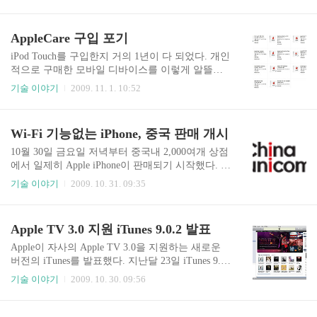
것이라는 루머다. 루머의 소스는 OTR Global이라
여지가 있다. Apple 전체 이익인지 iPhone을 통한
는 곳이며, AppleInsider를 통해 알려졌다. 구체적으
이익인지가 보도하는 매체마다 다르게 ..
로 2010년 3분기중에 출시될 것이라고 하며, CDM
AppleCare 구입 포기
A와 함께 기존 GSM 네트워크를 사용할 수 있도록
하는 메인 칩은 Qualcomm이 제공하며, 기기의 제
iPod Touch를 구입한지 거의 1년이 다 되었다. 개인
조는 대만 Asustek의 자회사인 Pegatron이 맡을 것
적으로 구매한 모바일 디바이스를 이렇게 알뜰하
이라고 전했다. 현재 iPhone은 대만의 혼하이 정밀
게 사용해본 적이 없었다. 구입부터 지금까지 거의
기술 이야기
2009. 11. 1. 10:52
이 제조하고 있다. CDMA를 지원하는 새로운 iPhon
내 몸에서 떨어져 있는 시간이 별로 없었다. 내가
e은 지금 제품보다 크기가 작아질 것이라고도 전하
처음으로 Apple 제품을 직접 구매해서 사용한 첫
고 있는데, 현재 3.5인치인 디스플레이 ..
제품이 iPod Touch였기에 그밖의 Apple 제품을 직
Wi-Fi 기능없는 iPhone, 중국 판매 개시
접 경험할 일은 거의 없었다. 주로 주변에서 사용하
는 제품을 몇 번 만져보거나 장점 등을 이야기 들어
10월 30일 금요일 저녁부터 중국내 2,000여개 상점
서 알게 되었다. 최근들어서는 Apple 제품 사용자
에서 일제히 Apple iPhone이 판매되기 시작했다. 2
가 늘면서 조금 더 관심을 가지고 보고 있었고, 좀
위 이동통신사인 China Unicom을 통해 판매되고 서
기술 이야기
2009. 10. 31. 09:35
더 알게 되었다. 흔히 말하는 '애플빠'는 아니지만
비스 되는 iPhone이 드디어 중국에 상륙했다. 그러
Apple의 정책과 Apple, 특히 Steve Jobs의 혜안에는
나 이번 iPhone 판매는 미국을 비롯한 다른 나라에
큰 관심을 가지고 있었다. 예전에도 그랬고, 지금도
서 판매되는 iPhone과 크게 다른 점이 하나 있는데
Apple TV 3.0 지원 iTunes 9.0.2 발표
그렇지만 Apple 제..
판매에 어떤 영향을 미칠지 주목되는 상황이다. 이
번에 판매되는 iPhone은 중국정부의 간섭으로 Wi-F
Apple이 자사의 Apple TV 3.0을 지원하는 새로운
i 기능이 제거되어 나오기 때문이다. iPhone의 핵심
버전의 iTunes를 발표했다. 지난달 23일 iTunes 9.0.
기능중의 하나라고 볼 수 있는 Wi-Fi를 제거한 상
1에 이어 한달이 조금 넘은 29일 목요일 (미국 현지
기술 이야기
2009. 10. 30. 09:56
태에서 판매된다는 것은 상당한 모험이다. 중국 정
시간) iTunes 9.0.2를 발표했다. 이번 업데이트의 가
부가 휴대폰은 이동통신망을 통한 통신만 허용한
장 큰 변화는 새롭게 선보이는 Apple TV 3.0을 지
다는 방침을 내세워 China Unicom의 iPhone 도입에
원한다는 것이며, 일부 iTunes Store의 탐색 기능 향