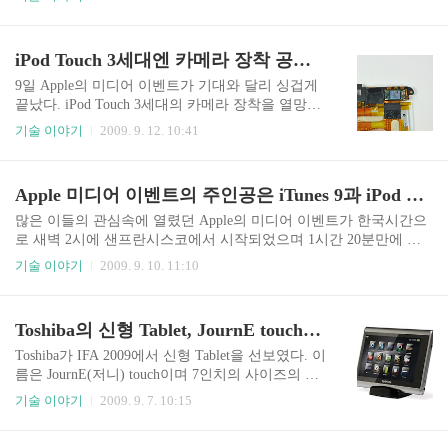
고 있는 FCC에 알렸다. 그동안 이동통신 네트워크
age가 미국에서 인터넷전화 붐을 일으키고 많은 사
와 VoIP는 불편한 관계를 이어왔다. 음성통화 수입
용자를 모은 것은 사실이지만, Vonage만큼 VoIP와
을 감소시키는 VoIP를 허용한다면 기존 이동통신
관련하여 견제를 많이 받은 기업도 드물다. VoIP 관
iPod Touch 3세대엔 카메라 장착 공간이 있었다!
사의 통..
련 기술과 전화 비즈니스 관련건으로 여러 업체와
송사를 벌이는 동안 고객은 정체상태에 빠졌고, 그
9일 Apple의 미디어 이벤트가 기대와 달리 싱겁게
사이에 통신업체들은 빠르게 인터넷전화 시장에
끝났다. iPod Touch 3세대의 카메라 장착을 열망하
안착하기 시작했다. 2007/03/13 - Verizon, VoIP 특허
던 많은 사람들이 실망했다. 카메라에 대한 기대는
기술 이야기
2009. 9. 12. 10:41
침해 소송에서 승소 2007/09/26 - Vonage, Sprint Nex
내년으로 넘겨야할 것 같다. Steve Jobs는 언론인터
tel의 특허 침해 판결 2008/01/01 - Vonage, Notel과
뷰를 빌어 원래 카메라 장착 계획이 없었다고 주장
의 ..
했지만 이를 그대로 받아들이기엔 다소 무리가 있
Apple 미디어 이벤트의 주인공은 iTunes 9과 iPod Nano
다. 누가봐도 iPod Touch에 카메라가 장착되면 판
매가 더 잘 될 것이라는 예상을 하기 때문이다. 혹
많은 이들의 관심속에 열렸던 Apple의 미디어 이벤트가 한국시간으
자는 카메라 장착이 가격 상승의 요인이 된다고 했
로 새벽 2시에 샌프란시스코에서 시작되었으며 1시간 20분만에 마
지만, 실제 카메라 모듈 장착은 전체 가격에 미미한
쳤다. 오랫동안 모습을 보이지 않았던 Steve Jobs가 초췌한 모습으로
기술 이야기
2009. 9. 10. 11:10
부분만을 차지한다. 언론에서 일부 공개한 iPhone
다시 공개석상에 나타났다. 이번엔 iTunes 9과 카메라를 내장한 iPod
의 제조원가를 봐도 짐작 가능하지만, 판매가격의
Nano를 들고 나왔다. 그리고 그게 전부였다. 이 포스팅은 발표내용
상승때문에 카메라를 넣지 않았다는 것은 어불성
을 시간의 흐름 순으로 정리한 것이다. 여러가지 여건상 일단 관련
Toshiba의 신형 Tablet, JournE touch공개
설다. Jobs가 얘기하듯 제품의 포커스를 멀티플..
사진은 첨부하지 않아 다소 밋밋할 수 있으나, 이번 미디어 이벤트의
전반적인 흐름을 파악하는데는 도움이 될 것이다. 미디어 이벤트의
Toshiba가 IFA 2009에서 신형 Tablet을 선보였다. 이
시작은 Steve Jobs의 등장으로 시작되었다. 간이식 수술로 인해 수척
름은 JournE(저니) touch이며 7인치의 사이즈의 제
해진 모습으로 등장했다. 부쩍 마른 모습은 여전히 Apple의 근심거
품이다. 무게 90g, 두께 14mm로 알루미늄 케이스
기술 이야기
2009. 9. 7. 10:15
리로 남을 것 같았다...
를 채택했으며 아직 시장에 내놓지 않은 프로토타
입 제품이다. 메인 CPU는 ARM 11 Core를 사용하